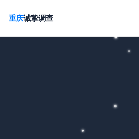
重庆
诚挚调查